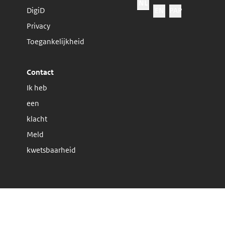
NL
Website taal
DigiD
EN
PAP
Privacy
Toegankelijkheid
Contact
Ik heb
een
klacht
Meld
kwetsbaarheid