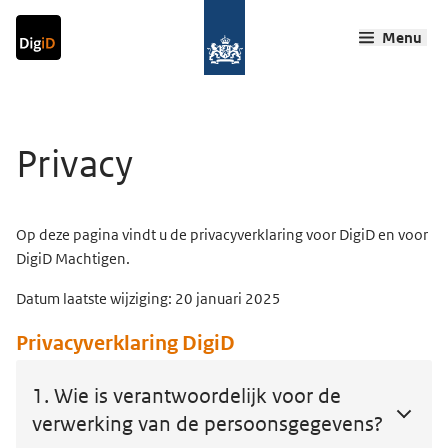
Ga direct naar inhoud
Ga direct naar navigatie
Ga direct naar zoeken
Menu
Terug naar home
Ho
Hoofdinhoud
Privacy
Op deze pagina vindt u de privacyverklaring voor DigiD en voor
DigiD Machtigen.
Datum laatste wijziging: 20
januari 2025
Privacyverklaring DigiD
1. Wie is verantwoordelijk voor de
verwerking van de persoonsgegevens?