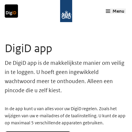
Ga direct naar inhoud
Ga direct naar navigatie
Ga direct naar zoeken
Menu
Terug naar home
Ho
Hoofdinhoud
DigiD app
De DigiD app is de makkelijkste manier om veilig
in te loggen. U hoeft geen ingewikkeld
wachtwoord meer te onthouden. Alleen een
pincode die u zelf kiest.
In de app kunt u van alles voor uw DigiD regelen. Zoals het
wijzigen van uw e-mailadres of de taalinstelling. U kunt de app
op maximaal 5 verschillende apparaten gebruiken.