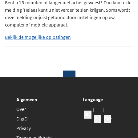
Bent u 15 minuten of langer niet actief geweest? Dan kunt u de
melding 'Helaas kunt u niet verder' te zien krijgen. Soms wordt
deze melding onjuist getoond door instellingen op uw
computer of mobiele apparaat.
Bekijk de mogelijke oplossingen
Algemeen
Language
Over
|
|
NL
Website taal
DigiD
EN
PAP
Privacy
Toegankelijkheid