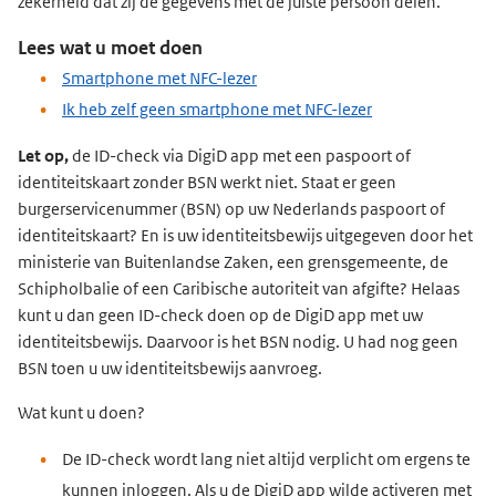
zekerheid dat zij de gegevens met de juiste persoon delen.
Lees wat u moet doen
Smartphone met NFC-lezer
Ik heb zelf geen smartphone met NFC-lezer
Let op,
de ID-check via DigiD app met een paspoort of
identiteitskaart zonder BSN werkt niet. Staat er geen
burgerservicenummer (BSN) op uw Nederlands paspoort of
identiteitskaart? En is uw identiteitsbewijs uitgegeven door het
ministerie van Buitenlandse Zaken, een grensgemeente, de
Schipholbalie of een Caribische autoriteit van afgifte? Helaas
kunt u dan geen ID-check doen op de DigiD app met uw
identiteitsbewijs. Daarvoor is het BSN nodig. U had nog geen
BSN toen u uw identiteitsbewijs aanvroeg.
Wat kunt u doen?
De ID-check wordt lang niet altijd verplicht om ergens te
kunnen inloggen. Als u de DigiD app wilde activeren met