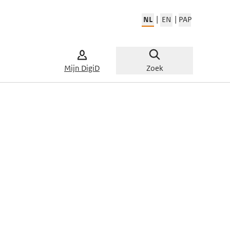
|
|
NL
EN
PAP
Website t
Mijn DigiD
Zoek