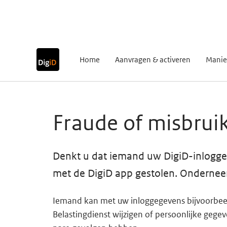
Ga direct naar inhoud
Ga direct naar navigatie
Ga direct naar zoeken
Home
Aanvragen & activeren
Manie
Hoofdinhoud
Fraude of misbrui
Denkt u dat iemand uw DigiD-inloggeg
met de DigiD app gestolen. Onderneem
Iemand kan met uw inloggegevens bijvoorbe
Belastingdienst wijzigen of persoonlijke gege