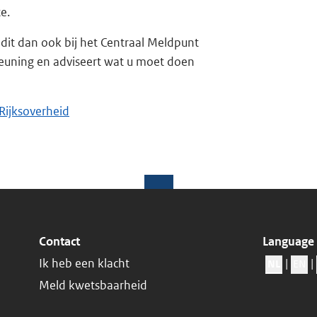
e.
 dit dan ook bij het Centraal Meldpunt
teuning en adviseert wat u moet doen
Rijksoverheid
Contact
Language
Ik heb een klacht
|
|
NL
EN
Meld kwetsbaarheid